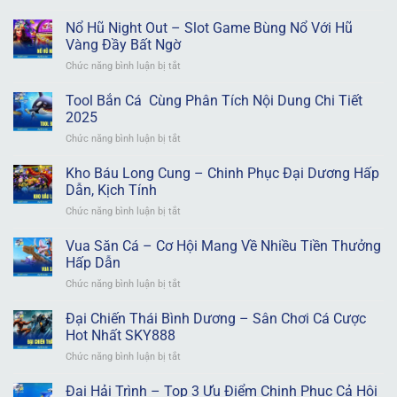
Đặc
Lý
Cao
Nhiệm
Nổ Hũ Night Out – Slot Game Bùng Nổ Với Hũ
Do
Thủ
Delta
Bạn
Vàng Đầy Bất Ngờ
–
Nên
Chức năng bình luận bị tắt
ở
Hướng
Trải
Nổ
Dẫn
Nghiệm
Hũ
Tool Bắn Cá Cùng Phân Tích Nội Dung Chi Tiết
Chi
Ngay
Night
Tiết
2025
Out
Cách
Chức năng bình luận bị tắt
ở
–
Chơi
Tool
Slot
Mới
Bắn
Kho Báu Long Cung – Chinh Phục Đại Dương Hấp
Game
Nhất
Cá
Bùng
Dẫn, Kịch Tính
2025
Cùng
Nổ
Chức năng bình luận bị tắt
ở
Phân
Với
Kho
Tích
Hũ
Báu
Vua Săn Cá – Cơ Hội Mang Về Nhiều Tiền Thưởng
Nội
Vàng
Long
Dung
Hấp Dẫn
Đầy
Cung
Chi
Bất
Chức năng bình luận bị tắt
ở
–
Tiết
Ngờ
Vua
Chinh
2025
Săn
Đại Chiến Thái Bình Dương – Sân Chơi Cá Cược
Phục
Cá
Đại
Hot Nhất SKY888
–
Dương
Chức năng bình luận bị tắt
ở
Cơ
Hấp
Đại
Hội
Dẫn,
Chiến
Đại Hải Trình – Top 3 Ưu Điểm Chinh Phục Cả Hội
Mang
Kịch