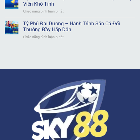
Thái
Về
Viên Khó Tính
Tính
Bình
Nhiều
Chức năng bình luận bị tắt
ở
Dương
Tiền
Đại
–
Thưởng
Hải
Tỷ Phú Đại Dương – Hành Trình Săn Cá Đổi
Sân
Hấp
Trình
Chơi
Thưởng Đầy Hấp Dẫn
Dẫn
–
Cá
Chức năng bình luận bị tắt
ở
Top
Cược
Tỷ
3
Hot
Phú
Ưu
Nhất
Đại
Điểm
SKY888
Dương
Chinh
–
Phục
Hành
Cả
Trình
Hội
Săn
Viên
Cá
Khó
Đổi
Tính
Thưởng
Đầy
Hấp
Dẫn