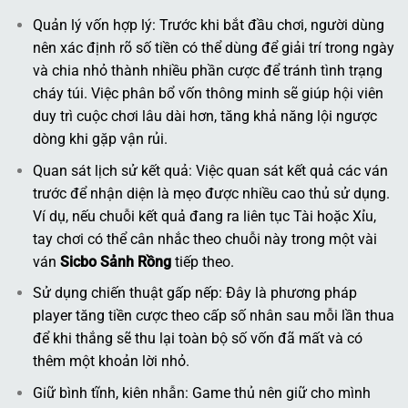
Quản lý vốn hợp lý: Trước khi bắt đầu chơi, người dùng
nên xác định rõ số tiền có thể dùng để giải trí trong ngày
và chia nhỏ thành nhiều phần cược để tránh tình trạng
cháy túi. Việc phân bổ vốn thông minh sẽ giúp hội viên
duy trì cuộc chơi lâu dài hơn, tăng khả năng lội ngược
dòng khi gặp vận rủi.
Quan sát lịch sử kết quả: Việc quan sát kết quả các ván
trước để nhận diện là mẹo được nhiều cao thủ sử dụng.
Ví dụ, nếu chuỗi kết quả đang ra liên tục Tài hoặc Xỉu,
tay chơi có thể cân nhắc theo chuỗi này trong một vài
ván
Sicbo Sảnh Rồng
tiếp theo.
Sử dụng chiến thuật gấp nếp: Đây là phương pháp
player tăng tiền cược theo cấp số nhân sau mỗi lần thua
để khi thắng sẽ thu lại toàn bộ số vốn đã mất và có
thêm một khoản lời nhỏ.
Giữ bình tĩnh, kiên nhẫn: Game thủ nên giữ cho mình