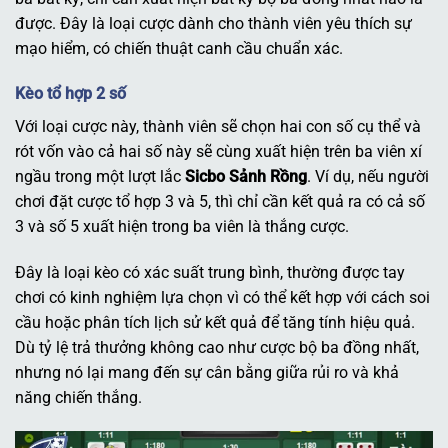
được. Đây là loại cược dành cho thành viên yêu thích sự
mạo hiểm, có chiến thuật canh cầu chuẩn xác.
Kèo tổ hợp 2 số
Với loại cược này, thành viên sẽ chọn hai con số cụ thể và
rót vốn vào cả hai số này sẽ cùng xuất hiện trên ba viên xí
ngầu trong một lượt lắc
Sicbo Sảnh Rồng
. Ví dụ, nếu người
chơi đặt cược tổ hợp 3 và 5, thì chỉ cần kết quả ra có cả số
3 và số 5 xuất hiện trong ba viên là thắng cược.
Đây là loại kèo có xác suất trung bình, thường được tay
chơi có kinh nghiệm lựa chọn vì có thể kết hợp với cách soi
cầu hoặc phân tích lịch sử kết quả để tăng tính hiệu quả.
Dù tỷ lệ trả thưởng không cao như cược bộ ba đồng nhất,
nhưng nó lại mang đến sự cân bằng giữa rủi ro và khả
năng chiến thắng.