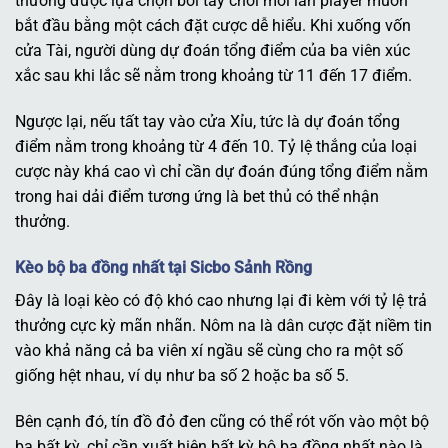
thường được lựa chọn bởi tay chơi mới lẫn player muốn
bắt đầu bằng một cách đặt cược dễ hiểu. Khi xuống vốn
cửa Tài, người dùng dự đoán tổng điểm của ba viên xúc
xắc sau khi lắc sẽ nằm trong khoảng từ 11 đến 17 điểm.
Ngược lại, nếu tất tay vào cửa Xỉu, tức là dự đoán tổng
điểm nằm trong khoảng từ 4 đến 10. Tỷ lệ thắng của loại
cược này khá cao vì chỉ cần dự đoán đúng tổng điểm nằm
trong hai dải điểm tương ứng là bet thủ có thể nhận
thưởng.
Kèo bộ ba đồng nhất tại Sicbo Sảnh Rồng
Đây là loại kèo có độ khó cao nhưng lại đi kèm với tỷ lệ trả
thưởng cực kỳ mãn nhãn. Nôm na là dân cược đặt niềm tin
vào khả năng cả ba viên xí ngầu sẽ cùng cho ra một số
giống hệt nhau, ví dụ như ba số 2 hoặc ba số 5.
Bên cạnh đó, tín đồ đỏ đen cũng có thể rót vốn vào một bộ
ba bất kỳ, chỉ cần xuất hiện bất kỳ bộ ba đồng nhất nào là