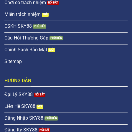
Chơi có trách nhiệm
Miễn trách nhiệm
CSKH SKY88
Câu Hỏi Thường Gặp
Chính Sách Bảo Mật
Sitemap
HƯỚNG DẪN
Đại Lý SKY88
Liên Hệ SKY88
Đăng Nhập SKY88
Đăng Ký SKY88