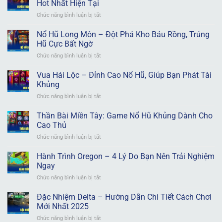
Và
Hot Nhất Hiện Tại
Trăng
Tăng
Chức năng bình luận bị tắt
ở
–
Tỷ
Huyền
Game
Lệ
Thoại
Nổ Hũ Long Môn – Đột Phá Kho Báu Rồng, Trúng
Nổ
Thắng
Tiên
Hũ
Hũ Cực Bất Ngờ
Nhanh
Nhân
Thế
Chóng
Chức năng bình luận bị tắt
ở
–
Giới
Nổ
Game
Lễ
Hũ
Vua Hái Lộc – Đỉnh Cao Nổ Hũ, Giúp Bạn Phát Tài
Nổ
Hội
Long
Hũ
Khủng
Rực
Môn
Kiếm
Rỡ
Chức năng bình luận bị tắt
ở
–
Hiệp
2025
Vua
Đột
Hot
Hái
Thần Bài Miền Tây: Game Nổ Hũ Khủng Dành Cho
Phá
Nhất
Lộc
Kho
Cao Thủ
Hiện
–
Báu
Tại
Chức năng bình luận bị tắt
ở
Đỉnh
Rồng,
Thần
Cao
Trúng
Bài
Hành Trình Oregon – 4 Lý Do Bạn Nên Trải Nghiệm
Nổ
Hũ
Miền
Hũ,
Ngay
Cực
Tây:
Giúp
Bất
Chức năng bình luận bị tắt
ở
Game
Bạn
Ngờ
Hành
Nổ
Phát
Trình
Đặc Nhiệm Delta – Hướng Dẫn Chi Tiết Cách Chơi
Hũ
Tài
Oregon
Khủng
Mới Nhất 2025
Khủng
–
Dành
Chức năng bình luận bị tắt
ở
4
Cho