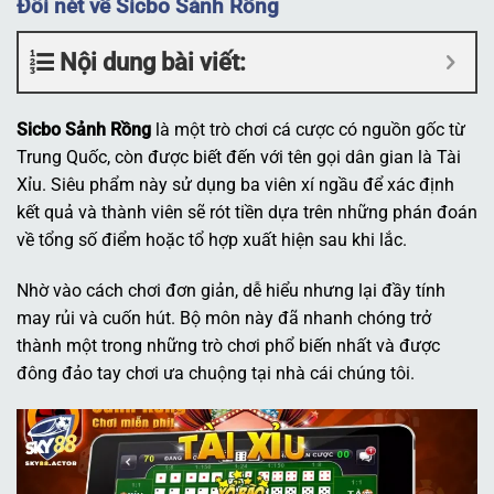
Đôi nét về Sicbo Sảnh Rồng
Nội dung bài viết:
Sicbo Sảnh Rồng
là một trò chơi cá cược có nguồn gốc từ
Trung Quốc, còn được biết đến với tên gọi dân gian là Tài
Xỉu. Siêu phẩm này sử dụng ba viên xí ngầu để xác định
kết quả và thành viên sẽ rót tiền dựa trên những phán đoán
về tổng số điểm hoặc tổ hợp xuất hiện sau khi lắc.
Nhờ vào cách chơi đơn giản, dễ hiểu nhưng lại đầy tính
may rủi và cuốn hút. Bộ môn này đã nhanh chóng trở
thành một trong những trò chơi phổ biến nhất và được
đông đảo tay chơi ưa chuộng tại nhà cái chúng tôi.