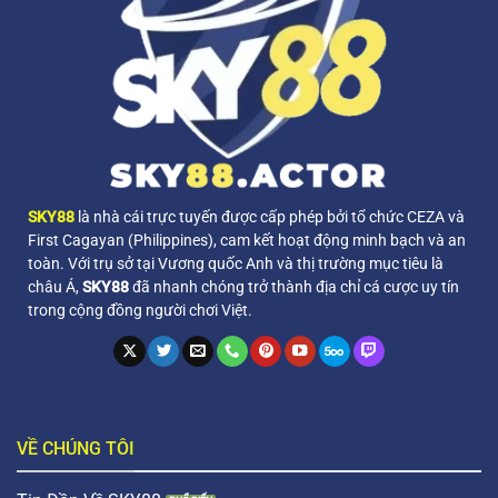
SKY88
là nhà cái trực tuyến được cấp phép bởi tổ chức CEZA và
First Cagayan (Philippines), cam kết hoạt động minh bạch và an
toàn. Với trụ sở tại Vương quốc Anh và thị trường mục tiêu là
châu Á,
SKY88
đã nhanh chóng trở thành địa chỉ cá cược uy tín
trong cộng đồng người chơi Việt.
VỀ CHÚNG TÔI