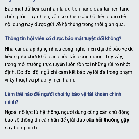
Bảo mật dữ liệu cá nhân là ưu tiên hàng đầu tại nền tảng
chúng tôi. Tuy nhiên, vẫn có nhiều câu hỏi liên quan đến
nội dung này được gửi về hệ thống trong thời gian qua.
Thông tin hội viên có được bảo mật tuyệt đối không?
Nhà cái đã áp dụng nhiều công nghệ hiện đại để bảo vệ dữ
liệu người chơi khỏi các cuộc tấn công mạng. Tuy vậy,
trong môi trường trực tuyến luôn tồn tại những rủi ro nhất
định. Do đó, đội ngũ chỉ cam kết bảo vệ tối đa trong phạm
vi kỹ thuật và pháp lý hiện hành.
Làm thế nào để người chơi tự bảo vệ tài khoản chính
mình?
Ngoài nỗ lực từ hệ thống, người dùng cũng cần chủ động
bảo vệ thông tin cá nhân để giải đáp
câu hỏi thường gặp
này bằng cách: