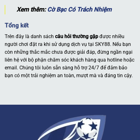
Xem thêm:
Cờ Bạc Có Trách Nhiệm
Tổng kết
Trên đây là danh sách
câu hỏi thường gặp
được nhiều
người chơi đặt ra khi sử dụng dịch vụ tại SKY88. Nếu bạn
còn những thắc mắc chưa được giải đáp, đừng ngần ngại
liên hệ với bộ phận chăm sóc khách hàng qua hotline hoặc
email. Chúng tôi luôn sẵn sàng hỗ trợ 24/7 để đảm bảo
bạn có một trải nghiệm an toàn, mượt mà và đáng tin cậy.