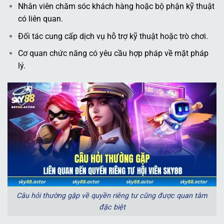
Nhân viên chăm sóc khách hàng hoặc bộ phận kỹ thuật
có liên quan.
Đối tác cung cấp dịch vụ hỗ trợ kỹ thuật hoặc trò chơi.
Cơ quan chức năng có yêu cầu hợp pháp về mặt pháp
lý.
Câu hỏi thường gặp về quyền riêng tư cũng được quan tâm
đặc biệt