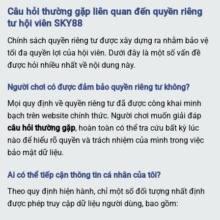
Câu hỏi thường gặp liên quan đến quyền riêng
tư hội viên SKY88
Chính sách quyền riêng tư được xây dựng ra nhằm bảo vệ
tối đa quyền lợi của hội viên. Dưới đây là một số vấn đề
được hỏi nhiều nhất về nội dung này.
Người chơi có được đảm bảo quyền riêng tư không?
Mọi quy định về quyền riêng tư đã được công khai minh
bạch trên website chính thức. Người chơi muốn giải đáp
câu hỏi thường gặp
, hoàn toàn có thể tra cứu bất kỳ lúc
nào để hiểu rõ quyền và trách nhiệm của mình trong việc
bảo mật dữ liệu.
Ai có thể tiếp cận thông tin cá nhân của tôi?
Theo quy định hiện hành, chỉ một số đối tượng nhất định
được phép truy cập dữ liệu người dùng, bao gồm: