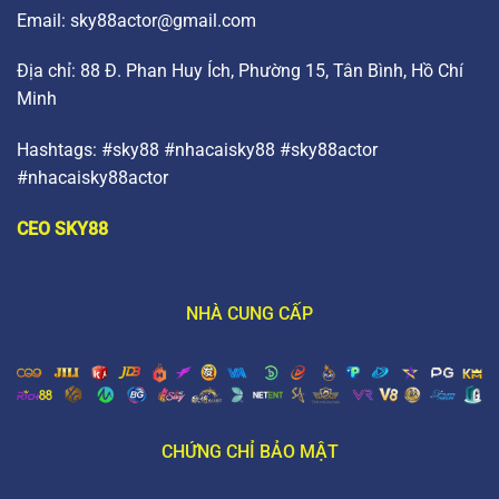
Email:
sky88actor@gmail.com
Địa chỉ: 88 Đ. Phan Huy Ích, Phường 15, Tân Bình, Hồ Chí
Minh
Hashtags: #sky88 #nhacaisky88 #sky88actor
#nhacaisky88actor
CEO SKY88
NHÀ CUNG CẤP
CHỨNG CHỈ BẢO MẬT