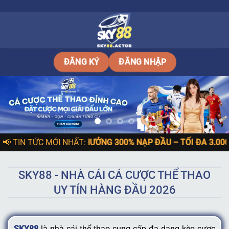
Bỏ
qua
nội
dung
ĐĂNG NHẬP
ĐĂNG KÝ
://ldc.uk.com/
📢 TIN TỨC MỚI NHẤT:
| 🎁
THƯỞNG 300% NẠP ĐẦU – TỐI ĐA 3.000.0
SKY88 - NHÀ CÁI CÁ CƯỢC THỂ THAO
UY TÍN HÀNG ĐẦU 2026
SKY88
là nhà cái thể thao cung cấp đa dạng kèo cược