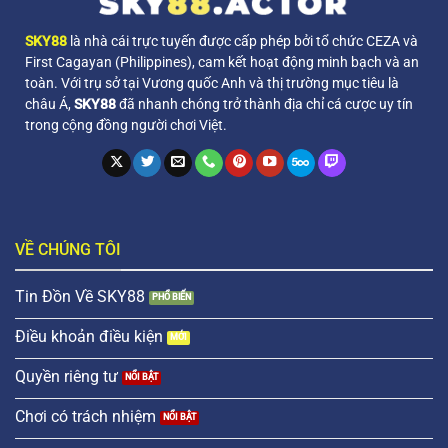
SKY88
là nhà cái trực tuyến được cấp phép bởi tổ chức CEZA và
First Cagayan (Philippines), cam kết hoạt động minh bạch và an
toàn. Với trụ sở tại Vương quốc Anh và thị trường mục tiêu là
châu Á,
SKY88
đã nhanh chóng trở thành địa chỉ cá cược uy tín
trong cộng đồng người chơi Việt.
Tổng hợp các loại giấy phép SKY88 hiện đang sở hữu
Đối tác chiến lược và hệ sinh thái trò chơi tại SKY88
Chúng tôi đã bắt tay cùng hơn 50 đơn vị sản xuất danh
VỀ CHÚNG TÔI
tiếng như Pragmatic Play hay SABA Sports để xây
dựng một hệ sinh thái trò chơi đa dạng. Việc tiếp nhận
Tin Đồn Về SKY88
sản phẩm từ nhiều nguồn giúp nền tảng vận hành linh
Điều khoản điều kiện
hoạt và hạn chế tối đa tình trạng phụ thuộc vào một
đơn vị duy nhất. Nhờ vậy, người chơi luôn được tiếp cận
Quyền riêng tư
với những công nghệ đặt cược mới nhất cùng hệ thống
Chơi có trách nhiệm
bảo mật thông tin cực kỳ vững chắc.