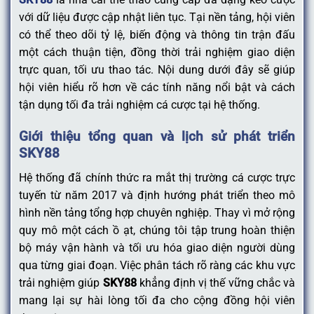
với dữ liệu được cập nhật liên tục. Tại nền tảng, hội viên
có thể theo dõi tỷ lệ, biến động và thông tin trận đấu
một cách thuận tiện, đồng thời trải nghiệm giao diện
trực quan, tối ưu thao tác. Nội dung dưới đây sẽ giúp
hội viên hiểu rõ hơn về các tính năng nổi bật và cách
tận dụng tối đa trải nghiệm cá cược tại hệ thống.
Giới thiệu tổng quan và lịch sử phát triển
SKY88
Hệ thống đã chính thức ra mắt thị trường cá cược trực
tuyến từ năm 2017 và định hướng phát triển theo mô
hình nền tảng tổng hợp chuyên nghiệp. Thay vì mở rộng
quy mô một cách ồ ạt, chúng tôi tập trung hoàn thiện
bộ máy vận hành và tối ưu hóa giao diện người dùng
qua từng giai đoạn. Việc phân tách rõ ràng các khu vực
trải nghiệm giúp
SKY88
khẳng định vị thế vững chắc và
mang lại sự hài lòng tối đa cho cộng đồng hội viên