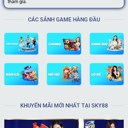
tham gia.
CÁC SẢNH GAME HÀNG ĐẦU
Khám phá lịch sử hình thành và sự phát triển của SKY88
Thông tin khái quát về nền tảng giải trí SKY88 trực
tuyến
KHUYẾN MÃI MỚI NHẤT TẠI SKY88
Về mặt pháp lý, nhà cái hoạt động dựa trên giấy phép
kinh doanh nghiêm ngặt được cấp bởi tổ chức
PAGCOR
danh giá trên toàn cầu. Điều này đảm bảo mọi hoạt
động đặt cược và thanh toán đều tuân thủ các tiêu