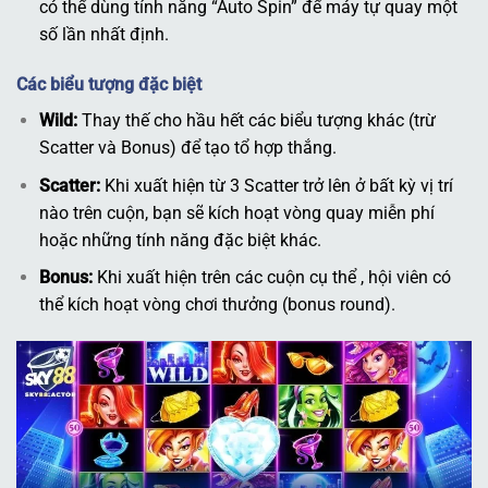
có thể dùng tính năng “Auto Spin” để máy tự quay một
số lần nhất định.
Các biểu tượng đặc biệt
Wild:
Thay thế cho hầu hết các biểu tượng khác (trừ
Scatter và Bonus) để tạo tổ hợp thắng.
Scatter:
Khi xuất hiện từ 3 Scatter trở lên ở bất kỳ vị trí
nào trên cuộn, bạn sẽ kích hoạt vòng quay miễn phí
hoặc những tính năng đặc biệt khác.
Bonus:
Khi xuất hiện trên các cuộn cụ thể , hội viên có
thể kích hoạt vòng chơi thưởng (bonus round).