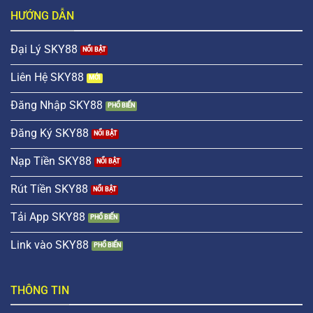
HƯỚNG DẪN
Đại Lý SKY88
Liên Hệ SKY88
Đăng Nhập SKY88
Đăng Ký SKY88
Nạp Tiền SKY88
Rút Tiền SKY88
Tải App SKY88
Link vào SKY88
THÔNG TIN