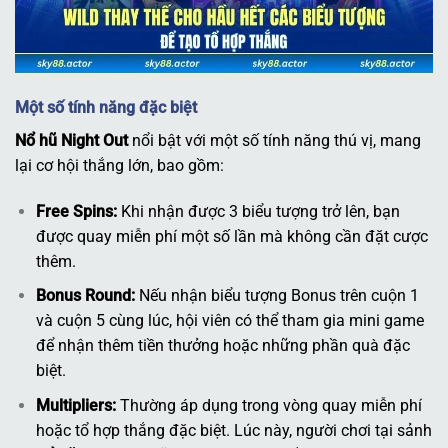
Một số tính năng đặc biệt
Nổ hũ Night Out
nổi bật với một số tính năng thú vị, mang
lại cơ hội thắng lớn, bao gồm:
Free Spins:
Khi nhận được 3 biểu tượng trở lên, bạn
được quay miễn phí một số lần mà không cần đặt cược
thêm.
Bonus Round:
Nếu nhận biểu tượng Bonus trên cuộn 1
và cuộn 5 cùng lúc, hội viên có thể tham gia mini game
để nhận thêm tiền thưởng hoặc những phần quà đặc
biệt.
Multipliers:
Thường áp dụng trong vòng quay miễn phí
hoặc tổ hợp thắng đặc biệt. Lúc này, người chơi tại sảnh