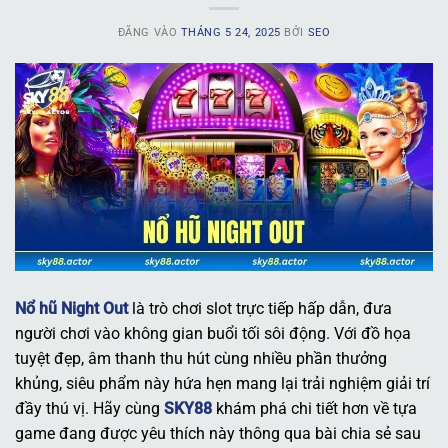
ĐĂNG VÀO
THÁNG 5 24, 2025
BỞI
SEO
Nổ hũ Night Out
là trò chơi slot trực tiếp hấp dẫn, đưa
người chơi vào không gian buổi tối sôi động. Với đồ họa
tuyệt đẹp, âm thanh thu hút cùng nhiều phần thưởng
khủng, siêu phẩm này hứa hẹn mang lại trải nghiệm giải trí
đầy thú vị. Hãy cùng
SKY88
khám phá chi tiết hơn về tựa
game đang được yêu thích này thông qua bài chia sẻ sau