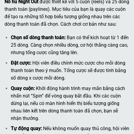
Nổ hũ Night Out
được thiết kế với 5 cuộn (reels) và 25 dòng
thanh toán (paylines). Mục tiêu của bạn là quay các cuộn
để tạo ra những tổ hợp biểu tượng giống nhau trên các
dòng thanh toán đã chọn. Cách chơi cơ bản như sau:
Chọn số dòng thanh toán:
Bạn có thể kích hoạt từ 1 đến
25 dòng. Càng chọn nhiều dòng, cơ hội thắng càng cao,
nhưng tổng cược cũng tăng lên.
Đặt cược:
Hội viên điều chỉnh mức cược cho mỗi dòng
thanh toán theo ý muốn. Tổng cược sẽ được tính bằng
số dòng x cược mỗi dòng.
Quay cuộn:
Khởi động hành trình may mắn bằng cách
nhấn nút “Spin” để vòng quay bắt đầu. Khi các cuộn
dừng lại, nếu có màn hình hiển thị biểu tượng giống
nhau liên kết trên dòng thanh toán đã chọn, bạn sẽ
nhận thưởng.
Tự động quay:
Nếu không muốn quay thủ công, hội viên