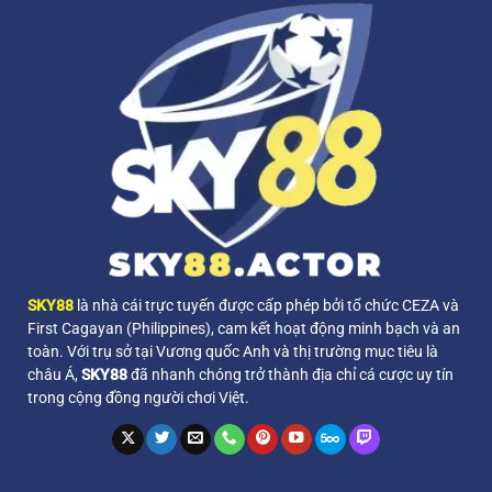
Săn
Viên
Cá
Khó
Đổi
Tính
Thưởng
Đầy
Hấp
Dẫn
SKY88
là nhà cái trực tuyến được cấp phép bởi tổ chức CEZA và
First Cagayan (Philippines), cam kết hoạt động minh bạch và an
toàn. Với trụ sở tại Vương quốc Anh và thị trường mục tiêu là
châu Á,
SKY88
đã nhanh chóng trở thành địa chỉ cá cược uy tín
trong cộng đồng người chơi Việt.