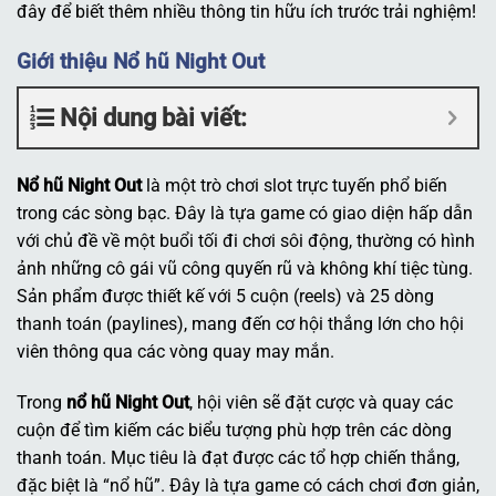
đây để biết thêm nhiều thông tin hữu ích trước trải nghiệm!
Giới thiệu Nổ hũ Night Out
Nội dung bài viết:
Nổ hũ Night Out
là một trò chơi slot trực tuyến phổ biến
trong các sòng bạc. Đây là tựa game có giao diện hấp dẫn
với chủ đề về một buổi tối đi chơi sôi động, thường có hình
ảnh những cô gái vũ công quyến rũ và không khí tiệc tùng.
Sản phẩm được thiết kế với 5 cuộn (reels) và 25 dòng
thanh toán (paylines), mang đến cơ hội thắng lớn cho hội
viên thông qua các vòng quay may mắn.
Trong
nổ hũ Night Out
, hội viên sẽ đặt cược và quay các
cuộn để tìm kiếm các biểu tượng phù hợp trên các dòng
thanh toán. Mục tiêu là đạt được các tổ hợp chiến thắng,
đặc biệt là “nổ hũ”. Đây là tựa game có cách chơi đơn giản,