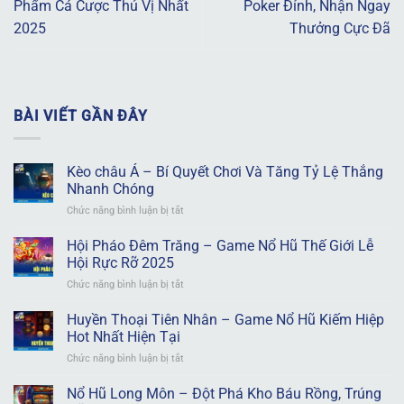
Phẩm Cá Cược Thú Vị Nhất
Poker Đỉnh, Nhận Ngay
2025
Thưởng Cực Đã
BÀI VIẾT GẦN ĐÂY
Kèo châu Á – Bí Quyết Chơi Và Tăng Tỷ Lệ Thắng
Nhanh Chóng
Chức năng bình luận bị tắt
ở
Kèo
châu
Hội Pháo Đêm Trăng – Game Nổ Hũ Thế Giới Lễ
Á
Hội Rực Rỡ 2025
–
Chức năng bình luận bị tắt
ở
Bí
Hội
Quyết
Pháo
Huyền Thoại Tiên Nhân – Game Nổ Hũ Kiếm Hiệp
Chơi
Đêm
Và
Hot Nhất Hiện Tại
Trăng
Tăng
Chức năng bình luận bị tắt
ở
–
Tỷ
Huyền
Game
Lệ
Thoại
Nổ Hũ Long Môn – Đột Phá Kho Báu Rồng, Trúng
Nổ
Thắng