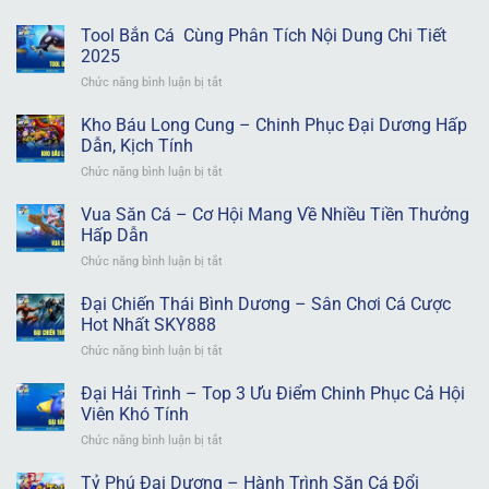
Nổ
Dẫn
Nghiệm
Hũ
Tool Bắn Cá Cùng Phân Tích Nội Dung Chi Tiết
Chi
Ngay
Night
Tiết
2025
Out
Cách
Chức năng bình luận bị tắt
ở
–
Chơi
Tool
Slot
Mới
Bắn
Kho Báu Long Cung – Chinh Phục Đại Dương Hấp
Game
Nhất
Cá
Bùng
Dẫn, Kịch Tính
2025
Cùng
Nổ
Chức năng bình luận bị tắt
ở
Phân
Với
Kho
Tích
Hũ
Báu
Vua Săn Cá – Cơ Hội Mang Về Nhiều Tiền Thưởng
Nội
Vàng
Long
Dung
Hấp Dẫn
Đầy
Cung
Chi
Bất
Chức năng bình luận bị tắt
ở
–
Tiết
Ngờ
Vua
Chinh
2025
Săn
Đại Chiến Thái Bình Dương – Sân Chơi Cá Cược
Phục
Cá
Đại
Hot Nhất SKY888
–
Dương
Chức năng bình luận bị tắt
ở
Cơ
Hấp
Đại
Hội
Dẫn,
Chiến
Đại Hải Trình – Top 3 Ưu Điểm Chinh Phục Cả Hội
Mang
Kịch
Thái
Về
Viên Khó Tính
Tính
Bình
Nhiều
Chức năng bình luận bị tắt
ở
Dương
Tiền
Đại
–
Thưởng
Hải
Tỷ Phú Đại Dương – Hành Trình Săn Cá Đổi
Sân
Hấp