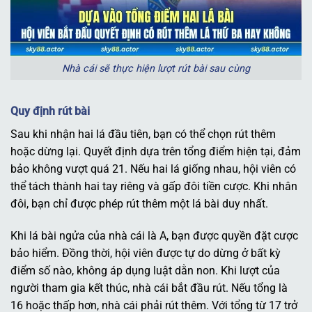
Nhà cái sẽ thực hiện lượt rút bài sau cùng
Quy định rút bài
Sau khi nhận hai lá đầu tiên, bạn có thể chọn rút thêm
hoặc dừng lại. Quyết định dựa trên tổng điểm hiện tại, đảm
bảo không vượt quá 21. Nếu hai lá giống nhau, hội viên có
thể tách thành hai tay riêng và gấp đôi tiền cược. Khi nhân
đôi, bạn chỉ được phép rút thêm một lá bài duy nhất.
Khi lá bài ngửa của nhà cái là A, bạn được quyền đặt cược
bảo hiểm. Đồng thời, hội viên được tự do dừng ở bất kỳ
điểm số nào, không áp dụng luật dằn non. Khi lượt của
người tham gia kết thúc, nhà cái bắt đầu rút. Nếu tổng là
16 hoặc thấp hơn, nhà cái phải rút thêm. Với tổng từ 17 trở