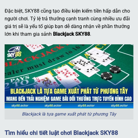
Đặc biệt, SKY88 cũng tạo điều kiện kiếm tiền hấp dẫn cho
người chơi. Tỷ lệ trả thưởng cạnh tranh cùng nhiều ưu đãi
giá trị sẽ là yếu tố giúp bạn dễ dàng nhận về phần thưởng
lớn khi tham gia sảnh
Blackjack SKY88
.
Blackjack là tựa game xuất phát từ phương Tây
Tìm hiểu chi tiết luật chơi Blackjack SKY88