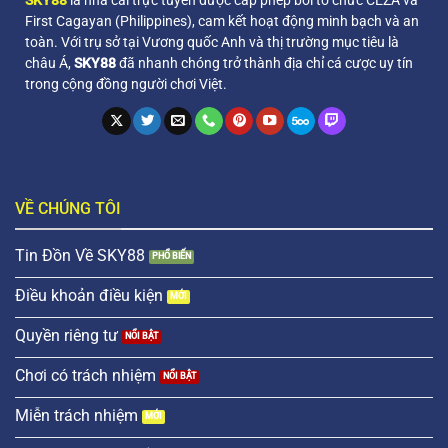
First Cagayan (Philippines), cam kết hoạt động minh bạch và an
toàn. Với trụ sở tại Vương quốc Anh và thị trường mục tiêu là
châu Á,
SKY88
đã nhanh chóng trở thành địa chỉ cá cược uy tín
trong cộng đồng người chơi Việt.
VỀ CHÚNG TÔI
Tin Đồn Về SKY88
Điều khoản điều kiện
Quyền riêng tư
Chơi có trách nhiệm
Miễn trách nhiệm