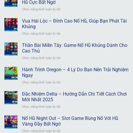
Tiên
Hũ
Hũ Cực Bất Ngờ
Nhanh
Nhân
Thế
Chóng
Chức năng bình luận bị tắt
ở
–
Giới
Nổ
Game
Lễ
Hũ
Vua Hái Lộc – Đỉnh Cao Nổ Hũ, Giúp Bạn Phát Tài
Nổ
Hội
Long
Hũ
Khủng
Rực
Môn
Kiếm
Rỡ
Chức năng bình luận bị tắt
ở
–
Hiệp
2025
Vua
Đột
Hot
Hái
Thần Bài Miền Tây: Game Nổ Hũ Khủng Dành Cho
Phá
Nhất
Lộc
Kho
Cao Thủ
Hiện
–
Báu
Tại
Chức năng bình luận bị tắt
ở
Đỉnh
Rồng,
Thần
Cao
Trúng
Bài
Hành Trình Oregon – 4 Lý Do Bạn Nên Trải Nghiệm
Nổ
Hũ
Miền
Hũ,
Ngay
Cực
Tây:
Giúp
Bất
Chức năng bình luận bị tắt
ở
Game
Bạn
Ngờ
Hành
Nổ
Phát
Trình
Đặc Nhiệm Delta – Hướng Dẫn Chi Tiết Cách Chơi
Hũ
Tài
Oregon
Khủng
Mới Nhất 2025
Khủng
–
Dành
Chức năng bình luận bị tắt
ở
4
Cho
Đặc
Lý
Cao
Nhiệm
Nổ Hũ Night Out – Slot Game Bùng Nổ Với Hũ
Do
Thủ
Delta
Bạn
Vàng Đầy Bất Ngờ
–
Nên
Chức năng bình luận bị tắt
ở
Hướng
Trải