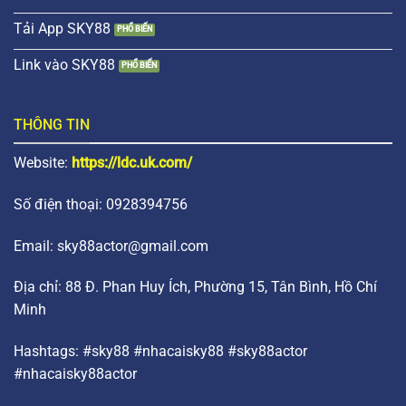
Tải App SKY88
Link vào SKY88
THÔNG TIN
Website:
https://ldc.uk.com/
Số điện thoại: 0928394756
Email:
sky88actor@gmail.com
Địa chỉ: 88 Đ. Phan Huy Ích, Phường 15, Tân Bình, Hồ Chí
Minh
Hashtags: #sky88 #nhacaisky88 #sky88actor
#nhacaisky88actor