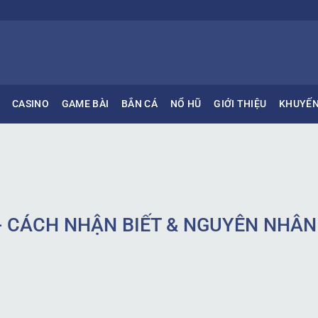
CASINO
GAME BÀI
BẮN CÁ
NỔ HŨ
GIỚI THIỆU
KHUYẾN
 - CÁCH NHẬN BIẾT & NGUYÊN NHÂ