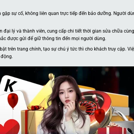
 gặp sự cố, không liên quan trực tiếp đến bảo dưỡng. Người dùng
 đại lý và thành viên, cung cấp chi tiết thời gian sửa chữa cù
hắc được gửi để giữ thông tin đến mọi người dùng.
i bật trên trang chính, tạo sự chú ý tức thì cho khách truy cập. V
 động.