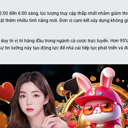
 2:00 đến 6:00 sáng, lúc lượng truy cập thấp nhất nhằm giảm th
nhật thêm nhiều tính năng mới. Đơn vị cam kết xây dựng không gian
 duy trì vị trí hàng đầu trong ngành cá cược trực tuyến. Hơn 95
 tin tưởng này tạo động lực để nhà cái tiếp tục phát triển và 