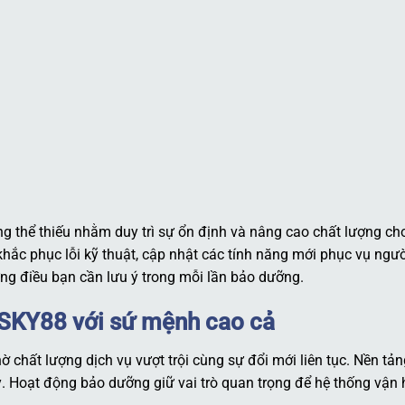
g thể thiếu nhằm duy trì sự ổn định và nâng cao chất lượng cho
 khắc phục lỗi kỹ thuật, cập nhật các tính năng mới phục vụ ngư
ng điều bạn cần lưu ý trong mỗi lần bảo dưỡng.
ì SKY88 với sứ mệnh cao cả
ờ chất lượng dịch vụ vượt trội cùng sự đổi mới liên tục. Nền tản
 kỳ. Hoạt động bảo dưỡng giữ vai trò quan trọng để hệ thống vận