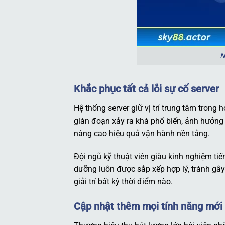
N
Khắc phục tất cả lỗi sự cố server
Hệ thống server giữ vị trí trung tâm trong
gián đoạn xảy ra khá phổ biến, ảnh hưởng
nâng cao hiệu quả vận hành nền tảng.
Đội ngũ kỹ thuật viên giàu kinh nghiệm tiế
dưỡng luôn được sắp xếp hợp lý, tránh gây
giải trí bất kỳ thời điểm nào.
Cập nhật thêm mọi tính năng mới