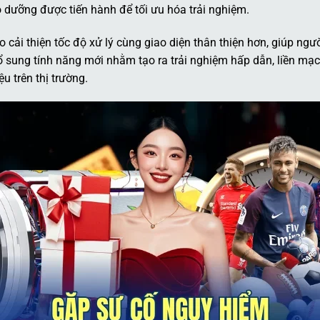
 dưỡng được tiến hành để tối ưu hóa trải nghiệm.
cải thiện tốc độ xử lý cùng giao diện thân thiện hơn, giúp ngườ
 bổ sung tính năng mới nhằm tạo ra trải nghiệm hấp dẫn, liền mạc
u trên thị trường.