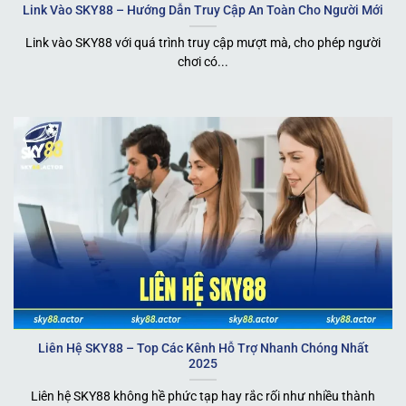
Link Vào SKY88 – Hướng Dẫn Truy Cập An Toàn Cho Người Mới
Link vào SKY88 với quá trình truy cập mượt mà, cho phép người
chơi có...
Liên Hệ SKY88 – Top Các Kênh Hỗ Trợ Nhanh Chóng Nhất
2025
Liên hệ SKY88 không hề phức tạp hay rắc rối như nhiều thành