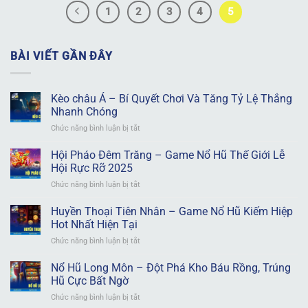
1
2
3
4
5
BÀI VIẾT GẦN ĐÂY
Kèo châu Á – Bí Quyết Chơi Và Tăng Tỷ Lệ Thắng
Nhanh Chóng
Chức năng bình luận bị tắt
ở
Kèo
châu
Hội Pháo Đêm Trăng – Game Nổ Hũ Thế Giới Lễ
Á
Hội Rực Rỡ 2025
–
Chức năng bình luận bị tắt
ở
Bí
Hội
Quyết
Pháo
Huyền Thoại Tiên Nhân – Game Nổ Hũ Kiếm Hiệp
Chơi
Đêm
Và
Hot Nhất Hiện Tại
Trăng
Tăng
Chức năng bình luận bị tắt
ở
–
Tỷ
Huyền
Game
Lệ
Thoại
Nổ Hũ Long Môn – Đột Phá Kho Báu Rồng, Trúng
Nổ
Thắng
Tiên
Hũ
Hũ Cực Bất Ngờ
Nhanh
Nhân
Thế
Chóng
Chức năng bình luận bị tắt
ở
–
Giới