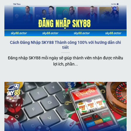
Cách Đăng Nhập SKY88 Thành công 100% với hướng dẫn chi
tiết
Đăng nhập SKY88 mỗi ngày sẽ giúp thành viên nhận được nhiều
lợi ích, phần...