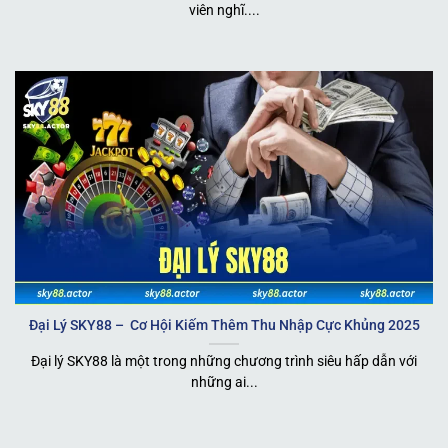
viên nghĩ....
Đại Lý SKY88 – Cơ Hội Kiếm Thêm Thu Nhập Cực Khủng 2025
Đại lý SKY88 là một trong những chương trình siêu hấp dẫn với
những ai...