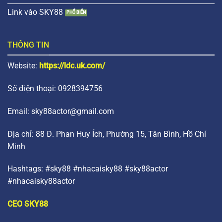
Link vào SKY88
THÔNG TIN
Website:
https://ldc.uk.com/
Số điện thoại: 0928394756
Email:
sky88actor@gmail.com
Địa chỉ: 88 Đ. Phan Huy Ích, Phường 15, Tân Bình, Hồ Chí
Minh
Hashtags: #sky88 #nhacaisky88 #sky88actor
#nhacaisky88actor
CEO SKY88